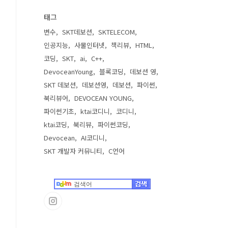
태그
변수
SKT데보션
SKTELECOM
인공지능
사물인터넷
책리뷰
HTML
코딩
SKT
ai
C++
DevoceanYoung
블록코딩
데보션 영
SKT 데보션
데보션영
데보션
파이썬
북리뷰어
DEVOCEAN YOUNG
파이썬기초
ktai코디니
코디니
ktai코딩
북리뷰
파이썬코딩
Devocean
AI코디니
SKT 개발자 커뮤니티
C언어