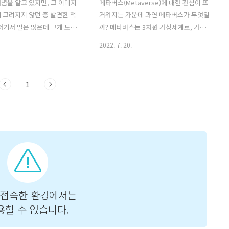
념을 알고 있지만, 그 이미지
메타버스(Metaverse)에 대한 관심이 뜨
 그려지지 않던 중 발견한 책
거워지는 가운데 과연 메타버스가 무엇일
저기서 말은 많은데 그게 도대
까? 메타버스는 3차원 가상세계로, 가상·
 왜 알아야 하는지, 주목해야
초월과 세계·우주의 합성어이다. 시간과
2022. 7. 20.
임없이 관심을 가져야 하는지
공간의 제약이 없고, 현실에 가까워진 가
궁금증을 조금이나마 해결해주는
상현실세계라고 정의할 수 있다. 점차 인
존의 사고방식과 사고 구조와
간이 살 수 있는 새로운 디지털화된 환경
1
원의 어떤 상상의 세계?이지만,
으로 발전하고 진화하고 있다. 메타버스
할 그런 곳이기 때문이랄까.
에서는 가상과 현실 구분 없이 개인의 존
영화가 더 이상 영화가 아닌 현
재감으로 활동하고, 타인과 소통과 교감
실이라는 사실을 받아들이고, 적
을 할 수 있다. 최근에는 콘서트, 축제, 설
준비가 되어있는지 스스로에게
명회, 전시 등을 메타버스 내에서 열리기
신기술 등장을 매우 즐기고, 반
도 하는데, 직접 대면으로 가보지 않아도
라 메타버스도 개인적으로는 기
되는 편리성과 연결성으로 접속만으로 사
 전분야에 걸쳐 달라질 모습
람들은 정보를 교류하고, 유통하고, 소비
 물컵이 갑자기 뒤집어져 담겨있
하며 거래할 수도 있다. 물리적인 접촉은
쏟아지는 그런 충격들이 우리
없지만, 사용자는 사회적 공간이라고 느
는 날이 멀지 않았다. 이 책..
끼고, 온라인에서 오프라인에서 하는 ..