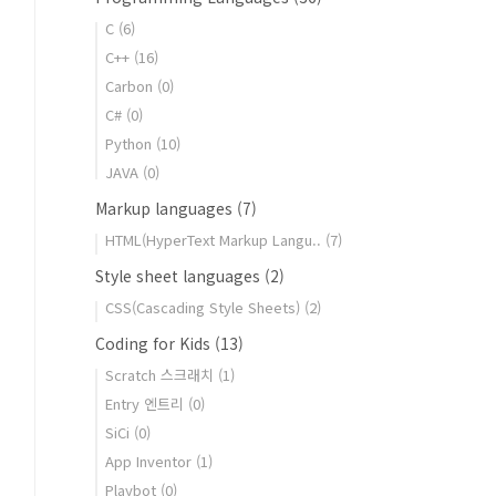
C
(6)
C++
(16)
Carbon
(0)
C#
(0)
Python
(10)
JAVA
(0)
Markup languages
(7)
HTML(HyperText Markup Langu..
(7)
Style sheet languages
(2)
CSS(Cascading Style Sheets)
(2)
Coding for Kids
(13)
Scratch 스크래치
(1)
Entry 엔트리
(0)
SiCi
(0)
App Inventor
(1)
Playbot
(0)