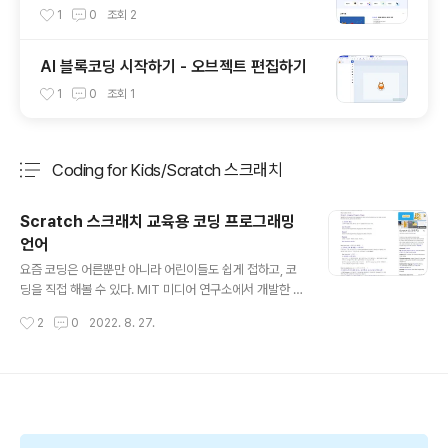
1
0
조회
2
AI 블록코딩 시작하기 - 오브젝트 편집하기
1
0
조회
1
Coding for Kids/Scratch 스크래치
분류 전체보기
주요 글 목록
Scratch 스크래치 교육용 코딩 프로그래밍
언어
글 내용
요즘 코딩은 어른뿐만 아니라 어린이들도 쉽게 접하고, 코
딩을 직접 해볼 수 있다. MIT 미디어 연구소에서 개발한 교
육용 코딩 프로그래밍 언어 중 Scratch(스크래치)를 소개
작성시간
2
0
2022. 8. 27.
하고자 한다. 어린이뿐만 아니라 누구나 무료로 이용할 수
있다. Google에 스크래치라고 검색하면 다음과 같이 스
크래치 웹사이트, 설명이 나온다. 스크래치 홈페이지에 들
어가면 스크래치로 할 수 있는 다양한 활동과 내용이 소개
되어 있다. 본격 스크래치 시작에 앞서 스크래치 가입을 눌
러 가입을 하자. 근데 가입을 안하고도 스크래치를 이용할