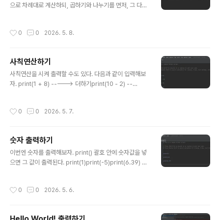
으로 차례대로 계산하되, 곱하기와 나누기를 먼저, 그 다음
더하기와 빼기가 계산된다. -> 만약 () 가 있을 경우, () 안
의 연산을 우선한다. print(5 * (6 - 2) + 7) 일반적으로
작성시간
0
0
2026. 5. 8.
우리가 아는 그 순서와 동일하다. 가장 안쪽에 있는 () 먼저,
이후 바깥쪽의 곱하기 또는 나누기가 있으면 먼저 계산후,
더하기 또는 빼기 결과는 6-2 = 4 후에 5*4 = 20, 20+
사칙연산하기
7 = 27 27이 출력된다.
글 내용
사칙연산을 시켜 출력할 수도 있다. 다음과 같이 입력해보
자. print(1 + 8) -----> 더하기print(10 - 2) -----> 빼
기print(4 * 7) -----> 곱하기print(9 / 3) -----> 나누
기 출력시 다음과 같이 계산되어 출력된다.
작성시간
0
0
2026. 5. 7.
숫자 출력하기
글 내용
이번엔 숫자를 출력해보자. print() 괄호 안에 숫자값을 넣
으면 그 값이 출력된다. print(1)print(-5)print(6.39) 이
렇게 입력했다면, Run 시 아래와 같이 괄호 안에 값이 출력
되는 것을 확인할 수 있다.
작성시간
0
0
2026. 5. 6.
Hello World! 출력하기