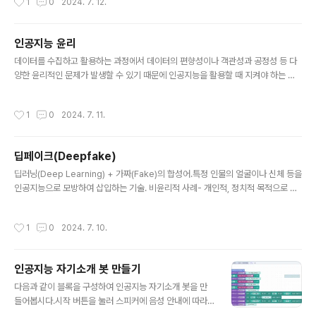
1
0
2024. 7. 12.
동에 대한 보상을 받으면서 학습하여 선택 가능한 행동 중 가장 높은 보상을 받기 위
해 시행착오를 거치며 학습하는 방법
인공지능 윤리
글 내용
데이터를 수집하고 활용하는 과정에서 데이터의 편향성이나 객관성과 공정성 등 다
양한 윤리적인 문제가 발생할 수 있기 때문에 인공지능을 활용할 때 지켜야 하는 윤
리적 원칙이나 규범. 도덕적 의식과 원칙.
작성시간
1
0
2024. 7. 11.
딥페이크(Deepfake)
글 내용
딥러닝(Deep Learning) + 가짜(Fake)의 합성어.특정 인물의 얼굴이나 신체 등을
인공지능으로 모방하여 삽입하는 기술. 비윤리적 사례- 개인적, 정치적 목적으로 조
작된 허위 사실을 유포하거나 초상권을 침해하여 음란물을 유포하는 행위
작성시간
1
0
2024. 7. 10.
인공지능 자기소개 봇 만들기
글 내용
다음과 같이 블록을 구성하여 인공지능 자기소개 봇을 만
들어봅시다.시작 버튼을 눌러 스피커에 음성 안내에 따라
자기 소개를 해보고, 코디니가 소개하는 자기소개를 들어