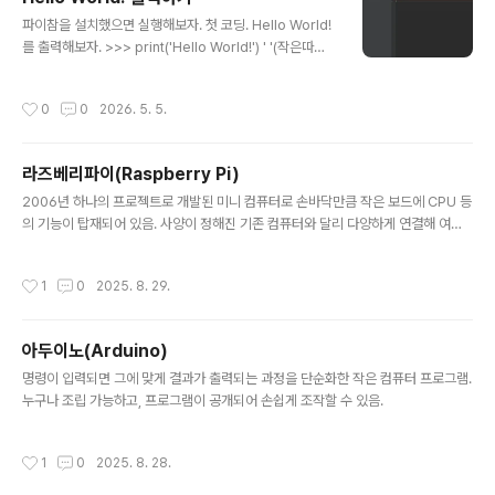
글 내용
파이참을 설치했으면 실행해보자. 첫 코딩. Hello World!
를 출력해보자. >>> print('Hello World!') ' '(작은따옴
표) 안에 있는 내용을 출력하라. 파이썬에서는 문자열을 ' '
나 " " 로 표현한다. 이 따옴표 안에는 문자, 숫자, 기호 등을
작성시간
0
0
2026. 5. 5.
넣을 수 있고 문자열로 인식된다. 입력 후 Run 를 누르면
다음과 같은 화면이 출력된다. Hello World!가 출력되었
다면 당신은 첫 코딩을 잘한거다.
라즈베리파이(Raspberry Pi)
글 내용
2006년 하나의 프로젝트로 개발된 미니 컴퓨터로 손바닥만큼 작은 보드에 CPU 등
의 기능이 탑재되어 있음. 사양이 정해진 기존 컴퓨터와 달리 다양하게 연결해 여러
용도로 쓸 수 있음.
작성시간
1
0
2025. 8. 29.
아두이노(Arduino)
글 내용
명령이 입력되면 그에 맞게 결과가 출력되는 과정을 단순화한 작은 컴퓨터 프로그램.
누구나 조립 가능하고, 프로그램이 공개되어 손쉽게 조작할 수 있음.
작성시간
1
0
2025. 8. 28.