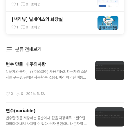
1
0
조회
2
[책리뷰] 빌게이츠의 화장실
1
0
조회
2
분류 전체보기
주요 글 목록
변수 만들 때 주의사항
글 내용
1. 문자와 숫자, _ (언더스코어) 사용 가능2. 대문자와 소문
자를 구분3. 공백은 사용할 수 없음4. 미리 예약된 이름은
사용할 수 없음5. 숫자로 시작할 수 없음 미리 예약된 이름
(keyword) 확인하기 이렇게 입력 후, 확인할 수 있다. 여
작성시간
0
0
2026. 5. 12.
기에 나온 키워드로는 변수나 함수의 이름으로 사용할 수
없다.
변수(variable)
글 내용
변수란 값을 저장하는 공간이다. 값을 저장해두고 필요할
때마다 꺼내서 사용할 수 있다. 숫자 뿐만아니라 문자열 등
다양한 자료형을 변수에 저장할 수 있다. 변수에 값을 저장