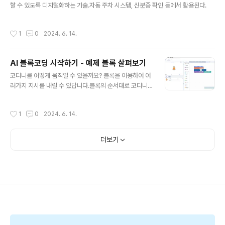
할 수 있도록 디지털화하는 기술.자동 주차 시스템, 신분증 확인 등에서 활용된다.
작성시간
1
0
2024. 6. 14.
AI 블록코딩 시작하기 - 예제 블록 살펴보기
글 내용
코디니를 어떻게 움직일 수 있을까요? 블록을 이용하여 여
러가지 지시를 내릴 수 있답니다.블록의 순서대로 코디니
가 움직일 것입니다. 여러분은 각각 블록이 어떤 역할을 하
는지 알고 있어야 합니다. : 좌측 코디니 하단의 ▶(시작 버
작성시간
1
0
2024. 6. 14.
튼)을 클릭하면 여러분이 만든 코딩 블록들을 순서대로 시
작하게 하는 블록입니다. : 움직이고 싶은 오브젝트를 선택
하는 블록입니다. 여러개를 만들었다면 ▼(아래화살표)를
더보기
눌러 선택해주세요. : 오브젝트를 기본 이동 방향인 오른쪽
으로 정해진 수만큼 움직이게 하는 블록입니다.얼만큼 움
직이고 싶은지는 여러분이 숫자를 정해 넣어보세요.: 텍스
트를 음성으로 바꿔주는 블록입니다. 큰따옴표("") 안에 단
어 또는 문장을 넣으면 음성으로 변하여 그대로 읽어줍니
다. *TTS : Text To ..