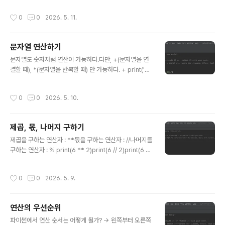
할 때는 =(할당연산자)를 사용하고, 값을 변수에 저장한다
작성시간
0
0
2026. 5. 11.
= 값을 할당한다 라는 의미이다. weather = '맑음'print
(weather) 날씨라는 뜻의 weather 라는 곳에 맑음 이라
는 문자열을 저장하였다. 그리고 print(weather)를 하면,
문자열 연산하기
weather라는 변수에 저장된 맑음이 출력된다.
글 내용
문자열도 숫자처럼 연산이 가능하다.다만, +(문자열을 연
결할 때), *(문자열을 반복할 때) 만 가능하다. + print('여
러분' + '안녕하세요.') 라고 입력하면, '여러분' 과 '안녕하
세요'가 합쳐져서 출력된다. 이렇게. 띄어쓰기가 없는 이유
작성시간
0
0
2026. 5. 10.
는 + 연산에 띄어쓰기가 포함되어 있지 않기 때문이다. *
print('여러분' * 3) 라고 입력하면, 여러분이 3번 반복되
어 출력된다. 이렇게. 역시 띄어쓰기가 없는 이유는 * 연산
제곱, 몫, 나머지 구하기
에 띄어쓰기가 포함되어 있지 않기 때문이다.
글 내용
제곱을 구하는 연산자 : **몫을 구하는 연산자 : //나머지를
구하는 연산자 : % print(6 ** 2)print(6 // 2)print(6 %
2) 이렇게 입력해보자. 6의 2제곱은 6*6 = 366 나누기
2는 36 나누기 2는 3(몫) 나머지는 0 이므로 0. 따라서 결
작성시간
0
0
2026. 5. 9.
과는 36, 3, 0이 출력된다.
연산의 우선순위
글 내용
파이썬에서 연산 순서는 어떻게 될가? -> 왼쪽부터 오른쪽