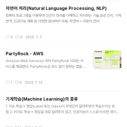
자연어 처리(Natural Language Processing, NLP)
글 내용
컴퓨터 프로그램을 이용하여 인간의 언어를 이해하고 처리하는 기술.음성 인식, 기계
번역, 인공지능 대화 등 다양한 분야에서 사용. 자연어 = 사람의 언어
작성시간
0
0
2025. 7. 7.
PartyRock - AWS
글 내용
Amazon Web Services 에서 PartyRock 이라는 서
비스를 제공한다. PartyRock은 코드 없이 원하는 앱을 만
들고, 생성형 ai로 여러가지를 만들어볼 수 있다. https://p
artyrock.aws/ partyrock.aws
작성시간
1
0
2024. 7. 13.
기계학습(Machine Learning)의 종류
글 내용
1. 지도 학습-> 정답(Label 또는 Class)이 무엇인지 알려주면서 학습시키는 방
법 2. 비지도 학습-> 정답을 따로 알려주지 않고, 인공지능이 스스로 비슷한 데이터
를 군집화(그룹화)하여 학습하는 방법 3. 강화 학습-> 분류할 수 있는 데이터가 존재
하지 않거나, 데이터가 있어도 정답이 따로 정해져 있지 않은 경우에 인공지능이 행
작성시간