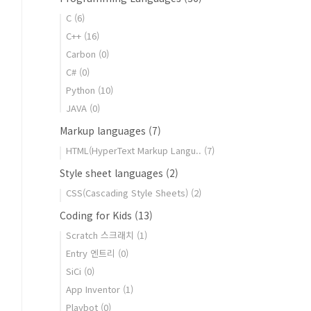
C
(6)
C++
(16)
Carbon
(0)
C#
(0)
Python
(10)
JAVA
(0)
Markup languages
(7)
HTML(HyperText Markup Langu..
(7)
Style sheet languages
(2)
CSS(Cascading Style Sheets)
(2)
Coding for Kids
(13)
Scratch 스크래치
(1)
Entry 엔트리
(0)
SiCi
(0)
App Inventor
(1)
Playbot
(0)