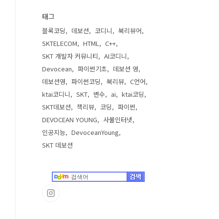
태그
블록코딩
데보션
코디니
북리뷰어
SKTELECOM
HTML
C++
SKT 개발자 커뮤니티
AI코디니
Devocean
파이썬기초
데보션 영
데보션영
파이썬코딩
북리뷰
C언어
ktai코디니
SKT
변수
ai
ktai코딩
SKT데보션
책리뷰
코딩
파이썬
DEVOCEAN YOUNG
사물인터넷
인공지능
DevoceanYoung
SKT 데보션