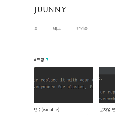
본문 바로가기
JUUNNY
홈
태그
방명록
코딩
7
변수(variable)
문자열 