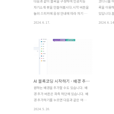
다음과 같이 블록을 구성하여 인공지능
코디니를 어
자기소개 봇을 만들어봅시다.시작 버튼을
록을 이용하
눌러 스피커에 음성 안내에 따라 자기 소
있답니다.
개를 해보고, 코디니가 소개하는 자기소
일 것입니다
2024. 6. 17.
2024. 6. 14
개를 들어봅시다.
역할을 하는
측 코디니 
면 여러분이
로 시작하게
고 싶은 
다. 여러개
를 눌러 선
이동 방향
움직이게 
AI 블록코딩 시작하기 - 배경 추가하기
고 싶은지는
보세요.: 
원하는 배경을 추가할 수도 있습니다. 배
록입니다. 
경 추가 버튼은 좌측 하단에 있습니다. 배
문장을 넣
경 추가하기를 누르면 다음과 같은 여러
읽어줍니다. *
가지 배경이 나타나는데 이 중에서 사용
2024. 5. 20.
하고자 하는 배경을 선택해보세요. 저는