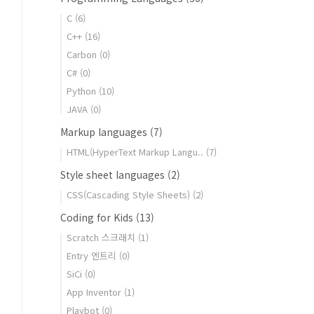
C
(6)
C++
(16)
Carbon
(0)
C#
(0)
Python
(10)
JAVA
(0)
Markup languages
(7)
HTML(HyperText Markup Langu..
(7)
Style sheet languages
(2)
CSS(Cascading Style Sheets)
(2)
Coding for Kids
(13)
Scratch 스크래치
(1)
Entry 엔트리
(0)
SiCi
(0)
App Inventor
(1)
Playbot
(0)