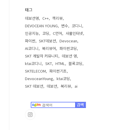
태그
데보션영
C++
책리뷰
DEVOCEAN YOUNG
변수
코디니
인공지능
코딩
C언어
사물인터넷
파이썬
SKT데보션
Devocean
AI코디니
북리뷰어
파이썬코딩
SKT 개발자 커뮤니티
데보션 영
ktai코디니
SKT
HTML
블록코딩
SKTELECOM
파이썬기초
DevoceanYoung
ktai코딩
SKT 데보션
데보션
북리뷰
ai