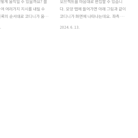
떻게 움직일 수 있을까요? 블
오브젝트를 마음대로 편집할 수 있습니
여 여러가지 지시를 내릴 수
다. 모양 탭에 들어가면 아래 그림과 같이
블록의 순서대로 코디니가 움직
코디니가 화면에 나타나는데요. 좌측 편
. 여러분은 각각 블록이 어떤
집 툴을 이용하여 코디니 형태나 모습을
.
2024. 6. 13.
지 알고 있어야 합니다. : 좌
변경할 수 있습니다. 선택 : 오브젝트를
하단의 ▶(시작 버튼)을 클릭하
위 아래, 오른쪽과 왼쪽으로 뒤집거나 크
 만든 코딩 블록들을 순서대
기를 조정하고 싶을 때 사용합니다. (단축
 하는 블록입니다. : 움직이
키 : V)형태 : 오브젝트의 윤곽선이나 형태
오브젝트를 선택하는 블록입니
를 조정하고 싶을 때 사용합니다. (단축키
를 만들었다면 ▼(아래화살표)
: S)선 : 오브젝트에 직선을 추가하고 싶을
택해주세요. : 오브젝트를 기본
때 사용합니다. (단축키 : L)붓 : 오브젝트
인 오른쪽으로 정해진 수만큼
에 자유로운 형태를 그리고 싶을 때 사용
하는 블록입니다.얼만큼 움직이
합니다. (단축키 : B)직사각형 : 오브젝트
 여러분이 숫자를 정해 넣어
에 직사각형을 추가하고 싶을 때 사용합
텍스트를 음성으로 바꿔주는 블
니다. (단축키 : R)원 : 오브젝트에 원을 추
큰따옴표("") 안에 단어 또는
가하고 싶을 때 사용합니다. (단축키 : C)
으면 음성으로 변하여 그대로
텍스트 : 오브젝트에 글씨를 쓰고 싶을..
TTS : Text To ..