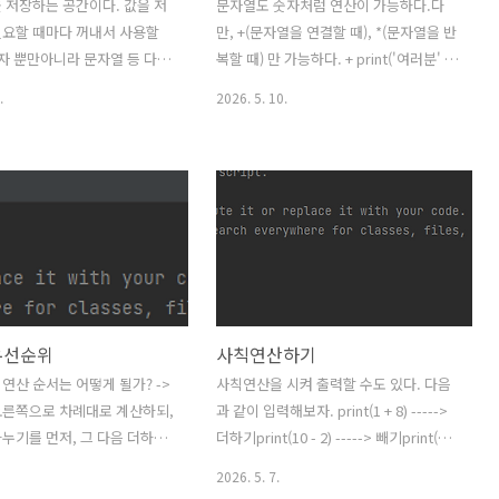
 저장하는 공간이다. 값을 저
문자열도 숫자처럼 연산이 가능하다.다
필요할 때마다 꺼내서 사용할
만, +(문자열을 연결할 때), *(문자열을 반
숫자 뿐만아니라 문자열 등 다양
복할 때) 만 가능하다. + print('여러분' +
 변수에 저장할 수 있다. 변수
'안녕하세요.') 라고 입력하면, '여러분'
.
2026. 5. 10.
장할 때는 =(할당연산자)를 사
과 '안녕하세요'가 합쳐져서 출력된다. 이
을 변수에 저장한다 = 값을 할
렇게. 띄어쓰기가 없는 이유는 + 연산에
의미이다. weather = '맑
띄어쓰기가 포함되어 있지 않기 때문이
weather) 날씨라는 뜻의
다. * print('여러분' * 3) 라고 입력하면,
 라는 곳에 맑음 이라는 문자열
여러분이 3번 반복되어 출력된다. 이렇
. 그리고 print(weather)
게. 역시 띄어쓰기가 없는 이유는 * 연산
eather라는 변수에 저장된 맑
에 띄어쓰기가 포함되어 있지 않기 때문
다.
이다.
우선순위
사칙연산하기
연산 순서는 어떻게 될가? ->
사칙연산을 시켜 출력할 수도 있다. 다음
오른쪽으로 차례대로 계산하되,
과 같이 입력해보자. print(1 + 8) ----->
누기를 먼저, 그 다음 더하기
더하기print(10 - 2) -----> 빼기print(4 *
산된다. -> 만약 () 가 있을 경
7) -----> 곱하기print(9 / 3) -----> 나누
2026. 5. 7.
 연산을 우선한다. print(5 * (6
기 출력시 다음과 같이 계산되어 출력된