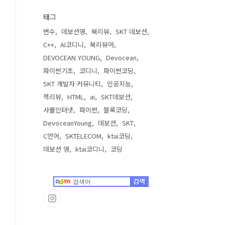
태그
변수
데보션영
북리뷰
SKT 데보션
C++
AI코디니
북리뷰어
DEVOCEAN YOUNG
Devocean
파이썬기초
코디니
파이썬코딩
SKT 개발자 커뮤니티
인공지능
책리뷰
HTML
ai
SKT데보션
사물인터넷
파이썬
블록코딩
DevoceanYoung
데보션
SKT
C언어
SKTELECOM
ktai코딩
데보션 영
ktai코디니
코딩