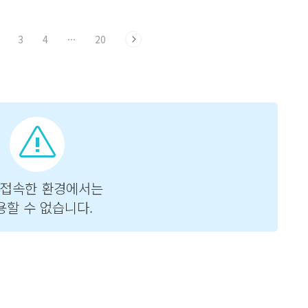
7) 일반적으로 우리가 아는 그 순서
다.
 가장 안쪽에 있는 () 먼저, 이
3
4
···
20
 곱하기 또는 나누기가 있으
산후, 더하기 또는 빼기 결과는
 5*4 = 20, 20+7 = 27 27이