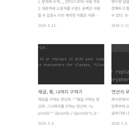
1. 문자와 숫자, _ (언더스코어) 사용 가능
변수란 값을
2. 대문자와 소문자를 구분3. 공백은 사용
장해두고 
할 수 없음4. 미리 예약된 이름은 사용할
수 있다. 
수 없음5. 숫자로 시작할 수 없음 미리 예
한 자료형을
2026. 5. 12.
2026. 5. 11
약된 이름(keyword) 확인하기 이렇게 입
에 값을 저
력 후, 확인할 수 있다. 여기에 나온 키워
용하고, 값
드로는 변수나 함수의 이름으로 사용할
당한다 라는 
수 없다.
음'print(
weather
을 저장하였다
를 하면, w
음이 출력된
제곱, 몫, 나머지 구하기
연산의 
제곱을 구하는 연산자 : **몫을 구하는 연
파이썬에서 
산자 : //나머지를 구하는 연산자 : %
왼쪽부터 
print(6 ** 2)print(6 // 2)print(6 % 2) 이
곱하기와 나
렇게 입력해보자. 6의 2제곱은 6*6 = 366
와 빼기가 계
2026. 5. 9.
2026. 5. 8.
나누기 2는 36 나누기 2는 3(몫) 나머지는
우, () 안의