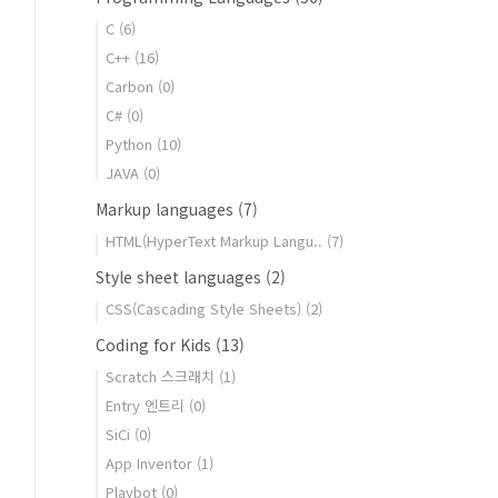
C
(6)
C++
(16)
Carbon
(0)
C#
(0)
Python
(10)
JAVA
(0)
Markup languages
(7)
HTML(HyperText Markup Langu..
(7)
Style sheet languages
(2)
CSS(Cascading Style Sheets)
(2)
Coding for Kids
(13)
Scratch 스크래치
(1)
Entry 엔트리
(0)
SiCi
(0)
App Inventor
(1)
Playbot
(0)