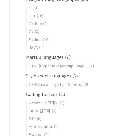
C
(6)
C++
(16)
Carbon
(0)
C#
(0)
Python
(10)
JAVA
(0)
Markup languages
(7)
HTML(HyperText Markup Langu..
(7)
Style sheet languages
(2)
CSS(Cascading Style Sheets)
(2)
Coding for Kids
(13)
Scratch 스크래치
(1)
Entry 엔트리
(0)
SiCi
(0)
App Inventor
(1)
Playbot
(0)